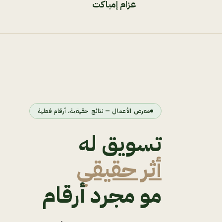
عزام إمباكت
معرض الأعمال — نتائج حقيقية، أرقام فعلية
تسويق له
أثر حقيقي
مو مجرد أرقام