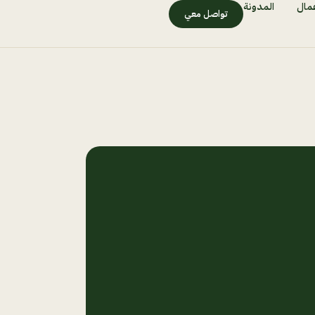
مال
المدونة
تواصل معي