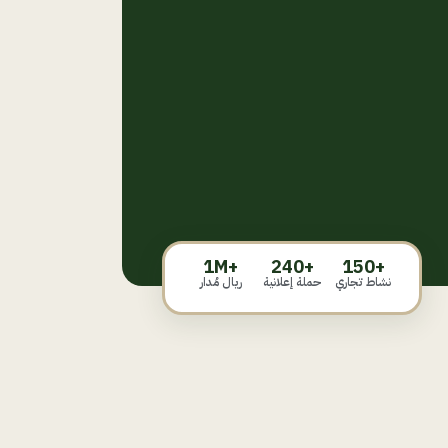
+1M
+240
+150
نشاط تجاري
حملة إعلانية
ريال مُدار